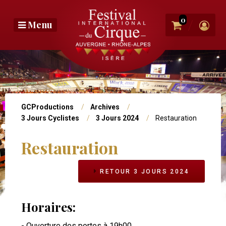
Aller
au
0
/
Menu
contenu
principal
Photo
bandeau
Vous
GCProductions
Archives
3 Jours Cyclistes
3 Jours 2024
Restauration
êtes
ici
Restauration
Navigation
Niv2
RETOUR 3 JOURS 2024
Horaires:
- Ouverture des portes à 19h00.