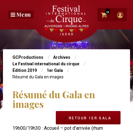
Aller
au
0
/
Menu
contenu
principal
Photo
bandeau
Vous
GCProductions
Archives
Le Festival international du cirque
êtes
Édition 2019
1er Gala
ici
Résumé du Gala en images
Résumé du Gala en
Navigation
images
Niv2
RETOUR 1ER GALA
19h00/19h30 : Accueil – pot d’arrivée (rhum