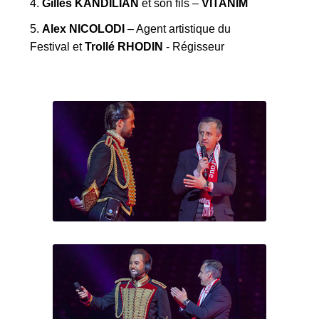
4.
Gilles KANDILIAN
et son fils –
VITANIM
5.
Alex NICOLODI
– Agent artistique du
Festival et
Trollé RHODIN
- Régisseur