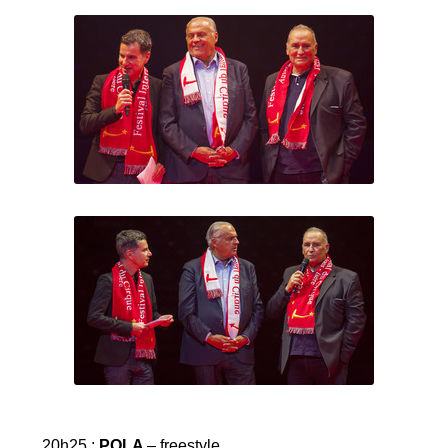
20h25 :
POLA
– freestyle