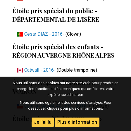
Étoile prix spécial du public -
DÉPARTEMENTAL DE L’ISÈRE
Cesar DIAZ - 2016
- (Clown)
Étoile prix spécial des enfants -
RÉGION AUVERGNE RHÔNE ALPES
Catwall - 2016
- (Double trampoline)
Étoile prix spécial MAIRIE DE
Nous utilisons des cookies sur notre site Web pour prendre en
charge les fonctionnalités techniques qui améliorent votre
VOIRON
expérience utilisateur.
Nous utilisons également des services d'analyse. Pour
Camila PALMA AGUIRE - 2016
- (Trapèze)
désactiver, cliquez pour plus d'informations.
Étoile prix spécial WORK 2000
Je l'ai lu
Plus d'information