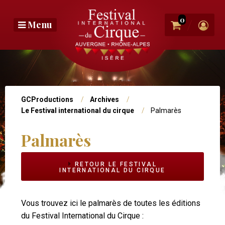
Aller
au
0
/
Menu
contenu
principal
Photo
bandeau
Vous
GCProductions
Archives
Le Festival international du cirque
Palmarès
êtes
ici
Palmarès
Navigation
Niv2
RETOUR LE FESTIVAL
INTERNATIONAL DU CIRQUE
Vous trouvez ici le palmarès de toutes les éditions
du Festival International du Cirque :