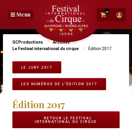
Aller
au
0
/
Menu
contenu
principal
Photo
bandeau
Vous
GCProductions
Archives
Le Festival international du cirque
Édition 2017
êtes
ici
Navigation
LE JURY 2017
Niv2
LES NUMÉROS DE L'ÉDITION 2017
Édition 2017
RETOUR LE FESTIVAL
INTERNATIONAL DU CIRQUE