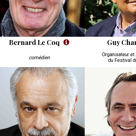
Bernard Le Coq
Guy Cha
Organisateur et
comédien
du Festival d
oto
Photo
P
VIP