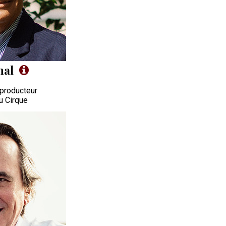
nal
 producteur
u Cirque