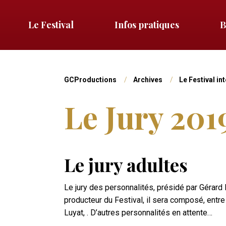
Aller
au
Le Festival
Infos pratiques
B
Menu
contenu
principal
gauche
Vous
GCProductions
Archives
Le Festival in
Le Jury 201
êtes
Navigation
ici
Niv2
Le jury adultes
Le jury des personnalités, présidé par Gérard 
producteur du Festival, il sera composé, entre
Luyat, . D’autres personnalités en attente…