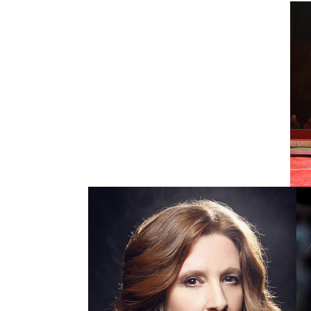
Photo
Ph
VIP
VI