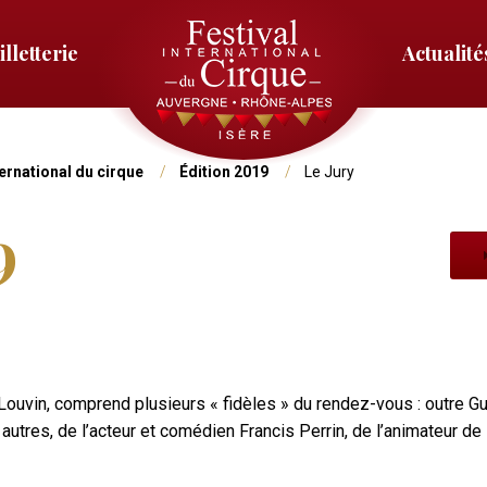
illetterie
Actualité
Menu
droit
ternational du cirque
Édition 2019
Le Jury
9
Louvin, comprend plusieurs « fidèles » du rendez-vous : outre Guy
 autres, de l’acteur et comédien Francis Perrin, de l’animateur d