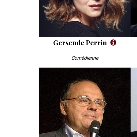
Gersende Perrin
Comédienne
Photo
Ph
VIP
VI