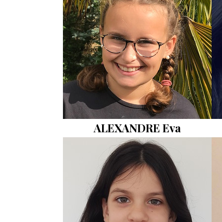
ALEXANDRE Eva
Photo
Ph
VIP
VI