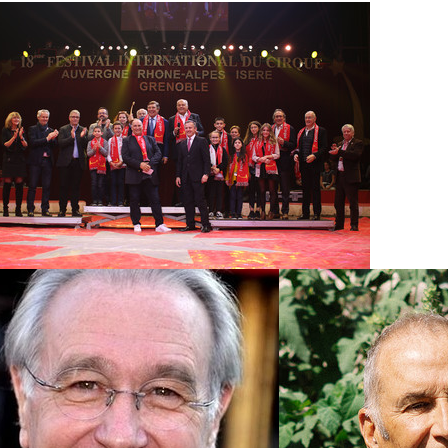
oto
Photo
P
VIP