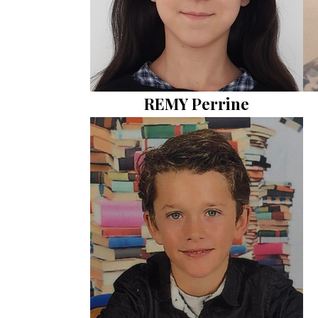
REMY Perrine
Photo
VIP