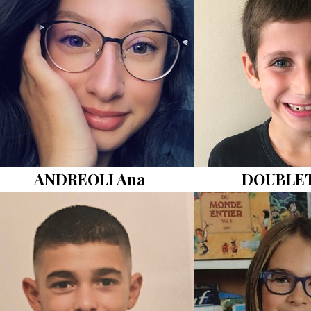
ANDREOLI Ana
DOUBLET
oto
Photo
P
VIP