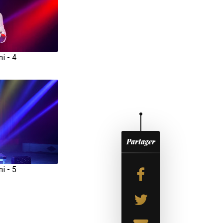
i - 4
Partager
i - 5