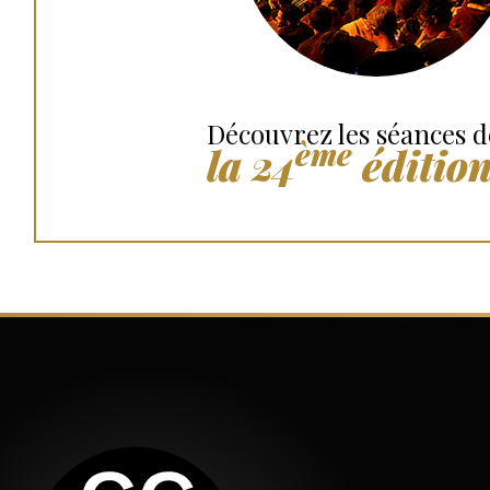
Découvrez les séances d
ème
la 24
éditio