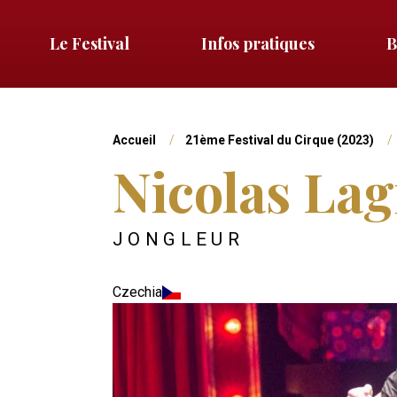
Aller
au
Le Festival
Infos pratiques
B
Menu
contenu
principal
gauche
Vous
Accueil
21ème Festival du Cirque (2023)
Nicolas Lag
êtes
ici
JONGLEUR
Czechia