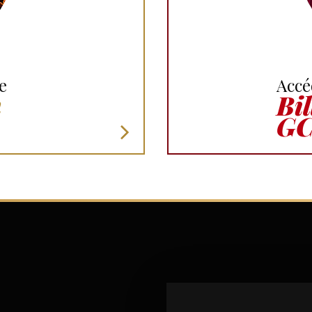
e
Accé
n
Bil
GC