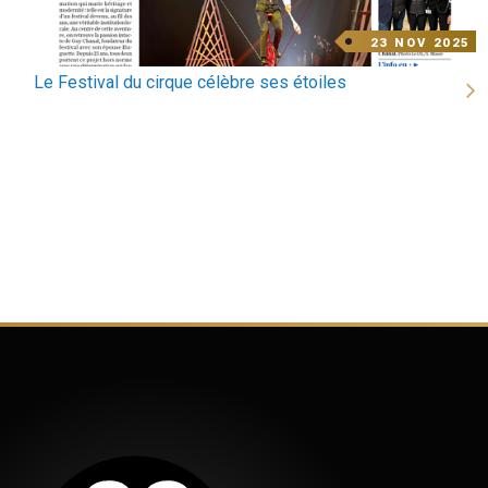
decodate
DATE
23 NOV 2025
DE
L'ACTU
Titre
Le Festival du cirque célèbre ses étoiles
actu
sous
photo