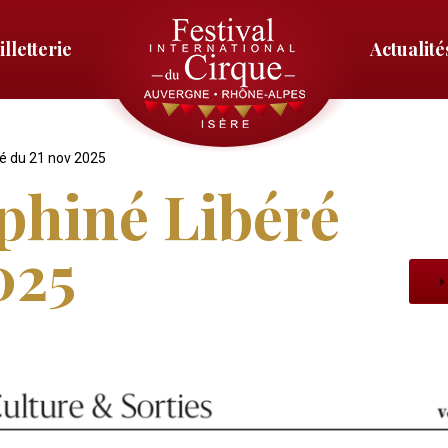
illetterie
Actualité
Menu
droit
ré du 21 nov 2025
phiné Libéré
025