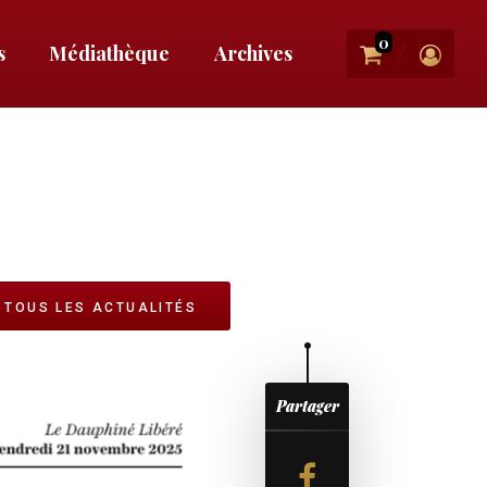
0
/
s
Médiathèque
Archives
e
TOUS LES ACTUALITÉS
Partager