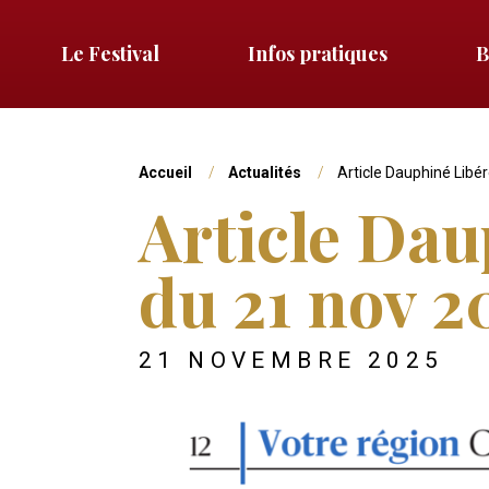
Aller
au
Le Festival
Infos pratiques
B
Menu
contenu
principal
gauche
Vous
Accueil
Actualités
Article Dauphiné Libé
Article Dau
êtes
du 21 nov 2
ici
DATE
21 NOVEMBRE 2025
DE
Photo
L'ACTU
principale