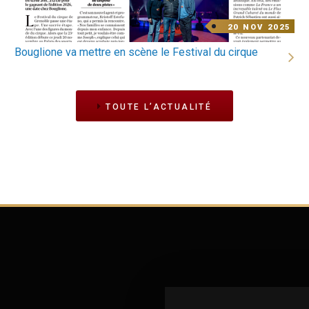
decodate
DATE
20 NOV 2025
DE
L'ACTU
Titre
Bouglione va mettre en scène le Festival du cirque
actu
sous
photo
TOUTE L’ACTUALITÉ