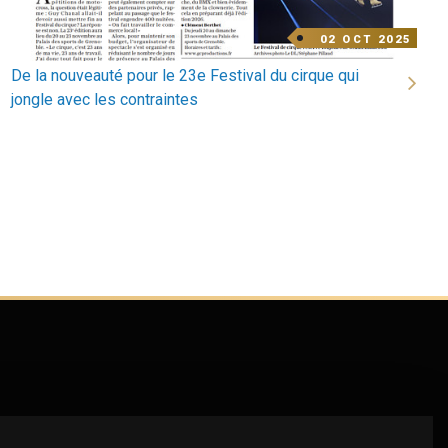
decodate
DATE
02 OCT 2025
DE
L'ACTU
Titre
De la nouveauté pour le 23e Festival du cirque qui
actu
jongle avec les contraintes
sous
photo