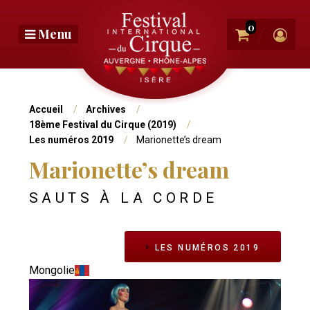
Aller
au
0
/
Menu
contenu
principal
Vous
Accueil
Archives
18ème Festival du Cirque (2019)
êtes
Les numéros 2019
Marionette’s dream
ici
Marionette’s dream
SAUTS À LA CORDE
LES NUMÉROS 2019
Mongolie